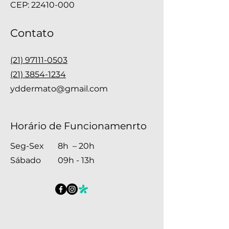
CEP:
22410-000
Contato
(21) 97111-0503
(21) 3854-1234
yddermato@gmail.com
Horário de Funcionamenrto
Seg-Sex
8h – 20h
Sábado
09h - 13h