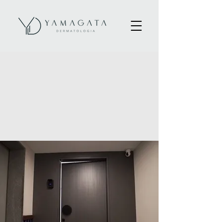
Sua pele é única.
Nosso olhar clínico
também.