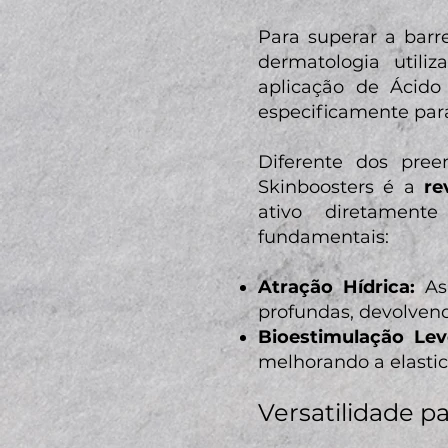
Para superar a barr
dermatologia utili
aplicação de Ácido 
especificamente pa
Diferente dos pre
Skinboosters é a
re
ativo diretament
fundamentais:
Atração Hídrica:
As 
profundas, devolvend
Bioestimulação Lev
melhorando a elastic
Versatilidade p