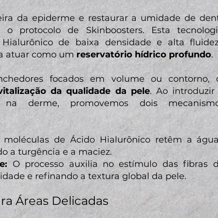
eira da epiderme e restaurar a umidade de dent
za o protocolo de Skinboosters. Esta tecnolog
Hialurônico de baixa densidade e alta fluidez
ra atuar como um
reservatório hídrico profundo
.
enchedores focados em volume ou contorno, o
vitalização da qualidade da pele
. Ao introduzi
e na derme, promovemos dois mecanismos 
moléculas de Ácido Hialurônico retêm a águ
o a turgência e a maciez.
e:
O processo auxilia no estímulo das fibras d
idade e refinando a textura global da pele.
ara Áreas Delicadas