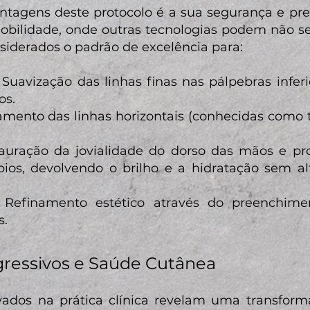
tagens deste protocolo é a sua segurança e pre
mobilidade, onde outras tecnologias podem não se
siderados o padrão de excelência para:
: Suavização das linhas finas nas pálpebras infer
os.
amento das linhas horizontais (conhecidas como 
tauração da jovialidade do dorso das mãos e 
ábios, devolvendo o brilho e a hidratação sem a
: Refinamento estético através do preenchime
s.
gressivos e Saúde Cutânea
vados na prática clínica revelam uma transform