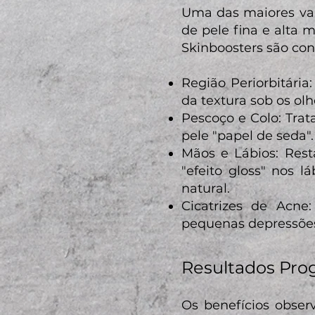
Uma das maiores van
de pele fina e alta 
Skinboosters são con
Região Periorbitária
da textura sob os olh
Pescoço e Colo: Trat
pele "papel de seda".
Mãos e Lábios: Res
"efeito gloss" nos l
natural.
Cicatrizes de Acne
pequenas depressõe
Resultados Pro
Os benefícios obser