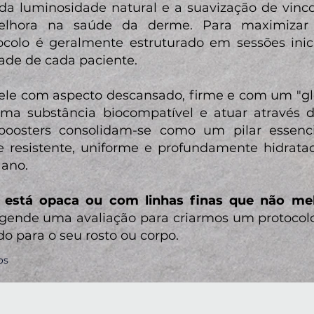
da luminosidade natural e a suavização de vinco
melhora na saúde da derme. Para maximizar 
tocolo é geralmente estruturado em sessões inic
ade de cada paciente.
ele com aspecto descansado, firme e com um "gl
 uma substância biocompatível e atuar através
kinboosters consolidam-se como um pilar essen
 resistente, uniforme e profundamente hidrata
 ano.
e está opaca ou com linhas finas que não m
gende uma avaliação para criarmos um protocolo
do para o seu rosto ou corpo.
os