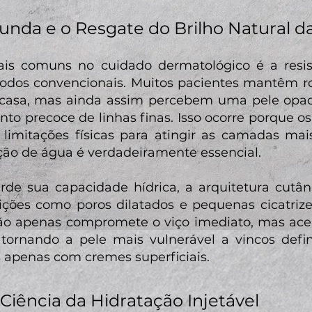
unda e o Resgate do Brilho Natural d
is comuns no cuidado dermatológico é a resis
odos convencionais. Muitos pacientes mantêm ro
casa, mas ainda assim percebem uma pele opac
nto precoce de linhas finas. Isso ocorre porque o
limitações físicas para atingir as camadas mai
ção de água é verdadeiramente essencial.
e sua capacidade hídrica, a arquitetura cutân
ções como poros dilatados e pequenas cicatrize
não apenas compromete o viço imediato, mas ace
tornando a pele mais vulnerável a vincos defin
 apenas com cremes superficiais.
 Ciência da Hidratação Injetável