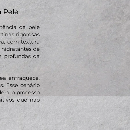
a Pele
tência da pele
tinas rigorosas
a, com textura
s hidratantes de
s profundas da
ea enfraquece,
s. Esse cenário
lera o processo
itivos que não