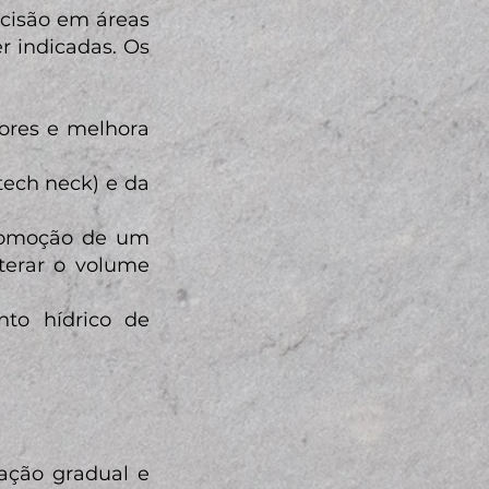
cisão em áreas
r indicadas. Os
iores e melhora
tech neck) e da
promoção de um
lterar o volume
nto hídrico de
ação gradual e