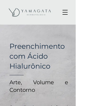
Preenchimento
com Ácido
Hialurônico
Arte, Volume e
Contorno